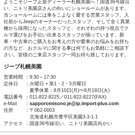
ようこそジープ正規ディーラー札幌美園へ！国道36号線沿
い、ニトリ美園店さんの向いにショールームがあります。
当ショールームには車をこよなく愛する営業スタッフ、入
社前からJeepのオーナーだったスタッフ、そして全く異業
種から採用になったスタッフと、それぞれの持つ視点でク
ルマ選びをお手伝い出来るスタッフが揃っています。新
車・中古車のご購入をお考えの方や愛車のお悩みをお持ち
の方など、おクルマに関する事は何でもお気軽にご相談下
さい。皆様のご来店スタッフ一同お待ち致しております。
ジープ札幌美園
営業時間
：
9:30～17:30
定休日
：
火曜日 + 第1・2・3月曜日
夏季休業：8月10日(月)〜8月18日(火)
電話番号
：
011-822-8225／011-822-8227(FAX)
e-Mail
：
sapporomisono.je@ip.import-plus.com
住所
：
〒062-0003
北海道札幌市豊平区美園3-3-1-1
アクセス
：
国道36号線沿い、ニトリ美園店向かい