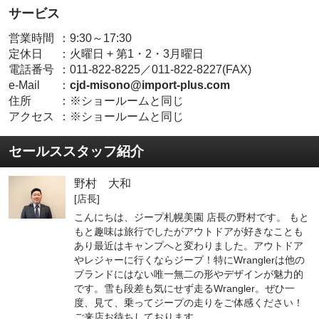
サービス
営業時間
：
9:30～17:30
定休日
：
火曜日 + 第1・2・3月曜日
電話番号
：
011-822-8225／011-822-8227(FAX)
e-Mail
：
cjd-misono@import-plus.com
住所
：
※ショールームと同じ
アクセス
：
※ショールームと同じ
セールススタッフ紹介
野村 大和
[店長]
こんにちは、ジープ札幌美園 店長の野村です。 もと
もと趣味は旅行でしたがアウトドアが好きなことも
あり最近はキャンプへと変わりました。アウトドア
やレジャーに行くならジープ！特にWranglerは他の
ブランドにはない唯一無二の形やデザインが魅力的
です。雪も段差も気にせず走るWrangler。ぜひ一
度、見て、乗ってジープの走りをご体感ください！
ご来店お待ちしております。